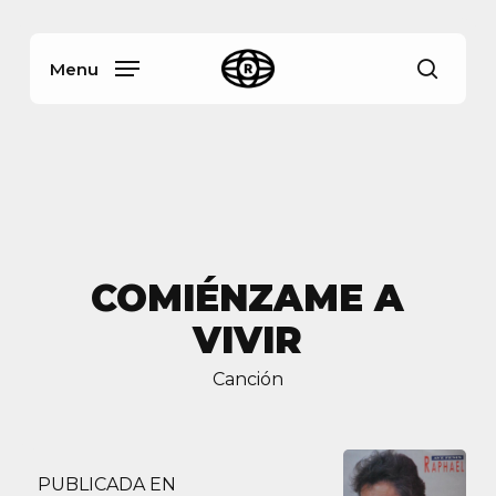
Skip
Menu
to
main
Menu
busca
content
COMIÉNZAME A
VIVIR
Canción
PUBLICADA EN