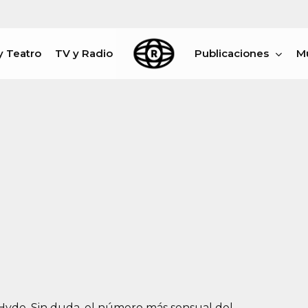
y Teatro
TV y Radio
Publicaciones
M
rar
Hyde. Sin duda, el número más sensual del