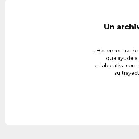
Un archi
¿Has encontrado u
que ayude a 
colaborativa
con e
su trayect