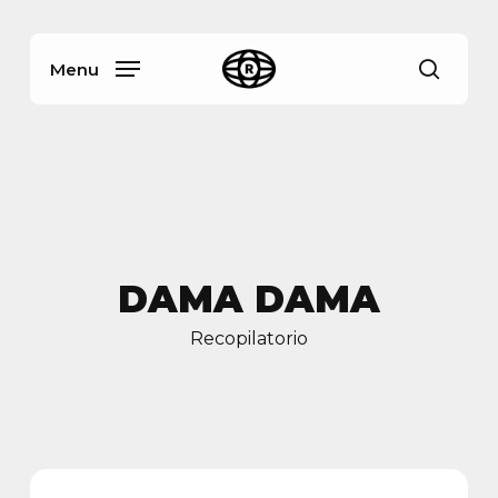
Skip
Menu
to
main
Menu
busca
content
DAMA DAMA
Recopilatorio