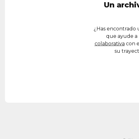
Un archi
¿Has encontrado u
que ayude a 
colaborativa
con e
su trayect