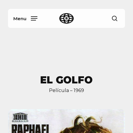
Skip
Menu
to
main
Menu
busca
content
EL GOLFO
Película – 1969