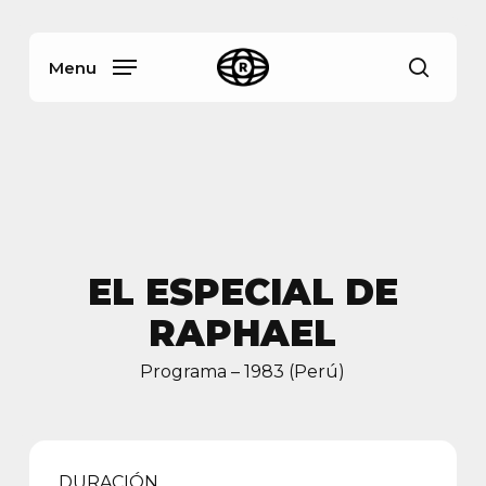
Skip
Menu
to
main
Menu
busca
content
EL ESPECIAL DE
RAPHAEL
Programa – 1983 (Perú)
DURACIÓN