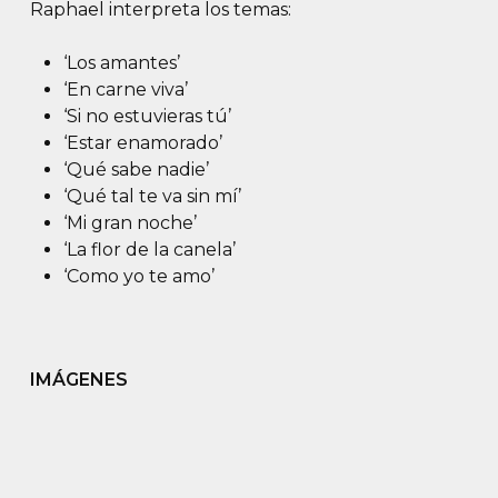
Raphael interpreta los temas:
‘Los amantes’
‘En carne viva’
‘Si no estuvieras tú’
‘Estar enamorado’
‘Qué sabe nadie’
‘Qué tal te va sin mí’
‘Mi gran noche’
‘La flor de la canela’
‘Como yo te amo’
IMÁGENES