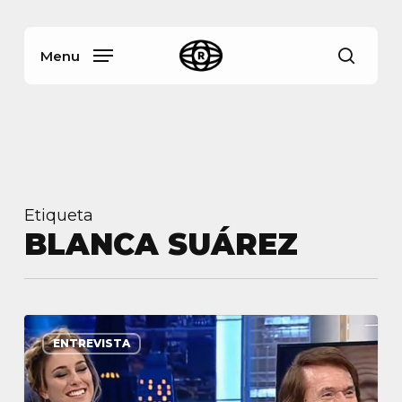
Skip
Menu
to
main
Menu
busca
content
Etiqueta
BLANCA SUÁREZ
ENTREVISTA