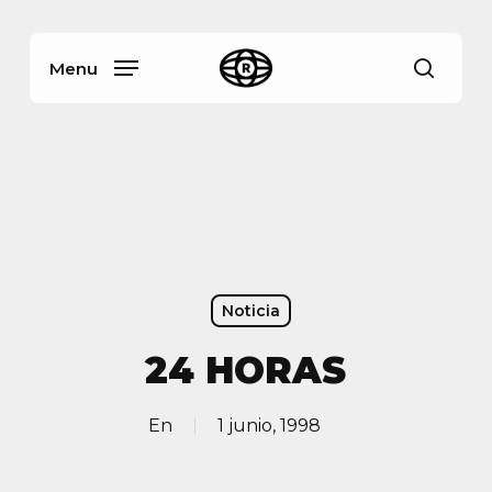
Skip
Menu
to
main
Menu
busca
content
Noticia
24 HORAS
En
1 junio, 1998