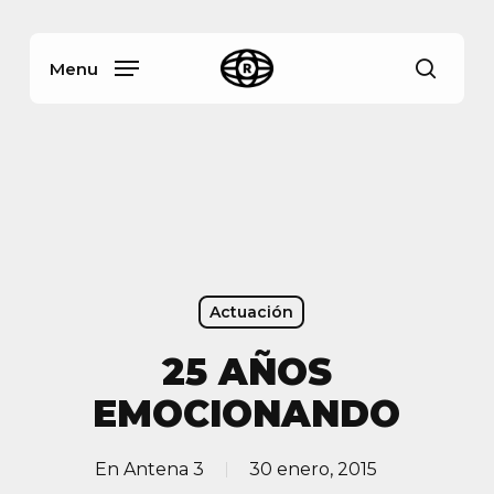
Skip
Menu
to
main
Menu
busca
content
Actuación
25 AÑOS
EMOCIONANDO
En
Antena 3
30 enero, 2015