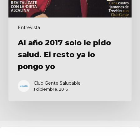
ya
lo
pongo
Entrevista
yo
Al año 2017 solo le pido
salud. El resto ya lo
pongo yo
Club Gente Saludable
1 diciembre, 2016