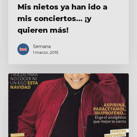
Mis nietos ya han ido a
mis conciertos… ¡y
quieren más!
Semana
1 marzo, 2015
Al
año
2017
solo
le
pido
salud.
El
resto