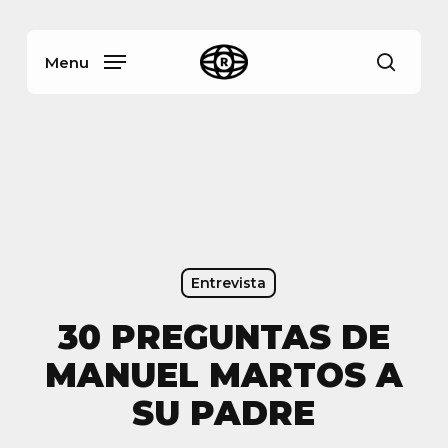
Skip
Menu
to
main
Menu
busca
content
Entrevista
30 PREGUNTAS DE
MANUEL MARTOS A
SU PADRE