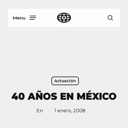
Skip
Menu
to
main
Menu
busca
content
Actuación
40 AÑOS EN MÉXICO
En
1 enero, 2008