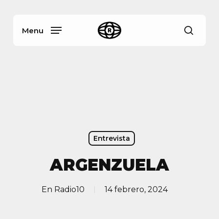
Skip
Menu
to
main
Menu
busca
content
Entrevista
ARGENZUELA
En
Radio10
14 febrero, 2024