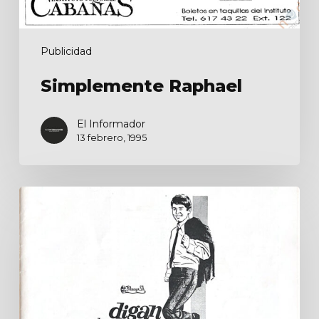
Publicidad
Simplemente Raphael
El Informador
13 febrero, 1995
Digan
lo
que
digan