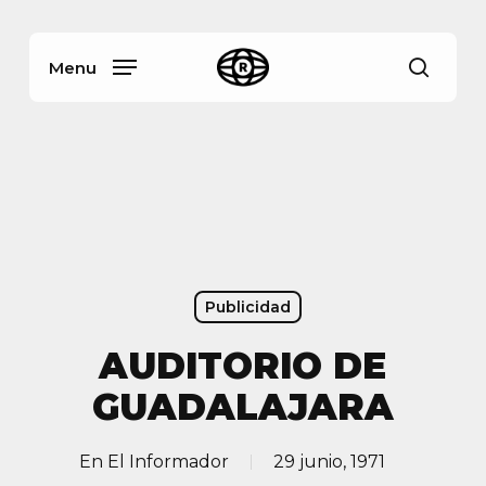
Skip
Menu
to
main
Menu
busca
content
Publicidad
AUDITORIO DE
GUADALAJARA
En
El Informador
29 junio, 1971