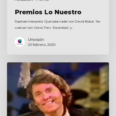
Premios Lo Nuestro
Raphael interpreta 'Qué sabe nadie' con David Bisbal, 'No
vuelvas' con Gloria Trevi, 'Escándalo', y…
Univisión
20 febrero, 2020
El
estudio
de
Lola
Beltrán