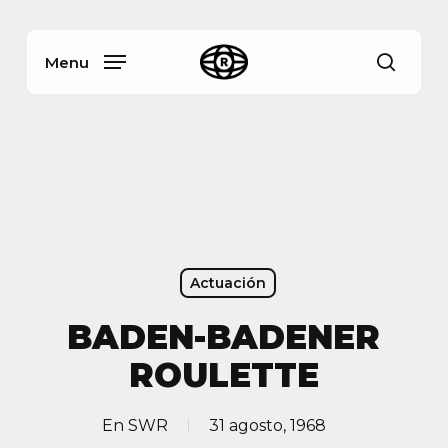
Skip
Menu
to
main
Menu
busca
content
Actuación
BADEN-BADENER
ROULETTE
En
SWR
31 agosto, 1968