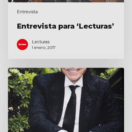
Entrevista
Entrevista para ‘Lecturas’
Lecturas
1 enero, 2017
Del
escenario
a
la
gran
pantalla