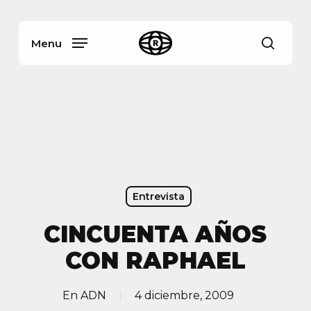
Skip
Menu
to
main
Menu
busca
content
Entrevista
CINCUENTA AÑOS
CON RAPHAEL
En
ADN
4 diciembre, 2009