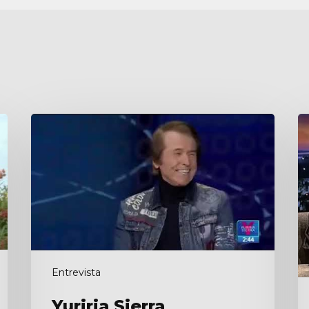
Yuriria
B
Sierra
Entrevista
Yuriria Sierra