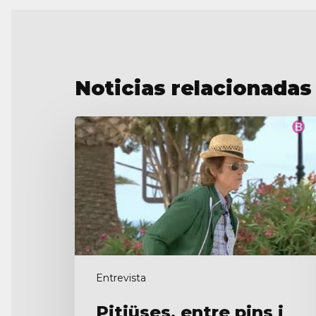
Noticias relacionadas
Pitiüses,
entre
pins
i
savines
Entrevista
Pitiüses, entre pins i