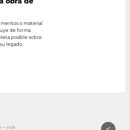
a obra de
umentos o material
ruye de forma
leta posible sobre
 su legado.
l — 2026
Share