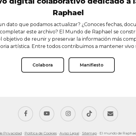
vo digital colaborativo dedicado a l
Raphael
n dato que podamos actualizar? ¿Conoces fechas, doc
completar este archivo? El Mundo de Raphael se const
l objetivo de reunir y preservar la información más comp
oria artística. Entre todos contribuimos a mantener vivo
Colabora
Manifiesto
facebook
youtube
instagram
tiktok
email
de Privacidad
·
Política de Cookies
·
Aviso Legal
·
Sitemap
· El mundo de Raphae