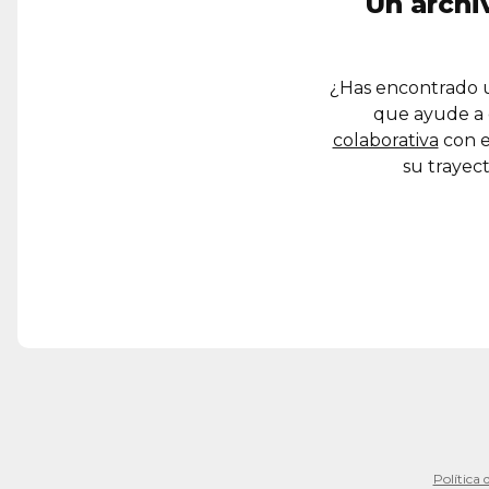
Un archi
¿Has encontrado u
que ayude a 
colaborativa
con e
su trayect
Política 