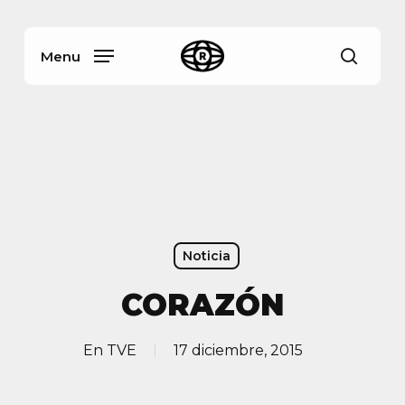
Skip
Menu
to
main
Menu
busca
content
Noticia
CORAZÓN
En
TVE
17 diciembre, 2015