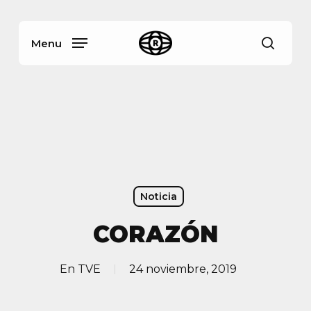
Skip
Menu
to
main
Menu
busca
content
Noticia
CORAZÓN
En
TVE
24 noviembre, 2019