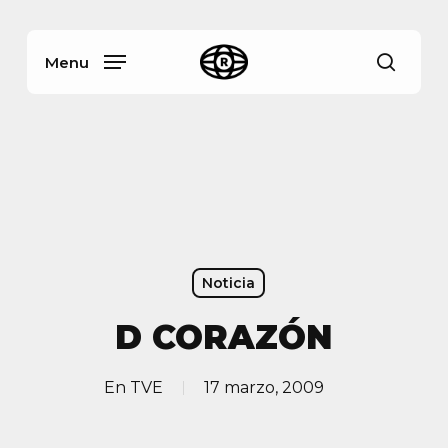
Skip
Menu
to
main
Menu
busca
content
Noticia
D CORAZÓN
En
TVE
17 marzo, 2009