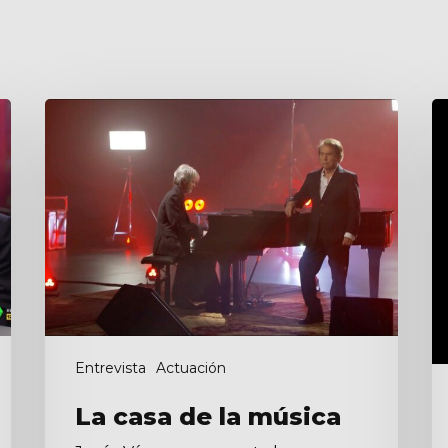
La
Mi
casa
V
de
la
música
Entrevista
Actuación
La casa de la música