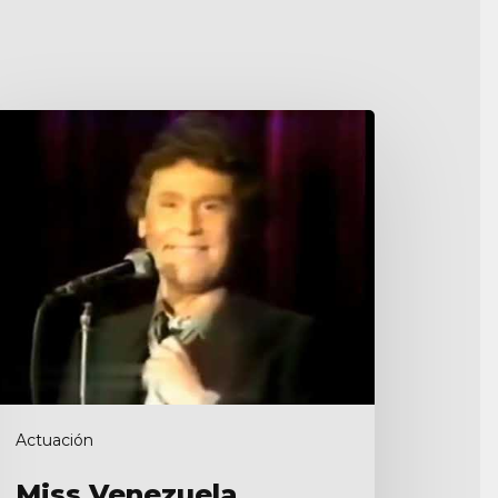
ss
enezuela
Actuación
Miss Venezuela