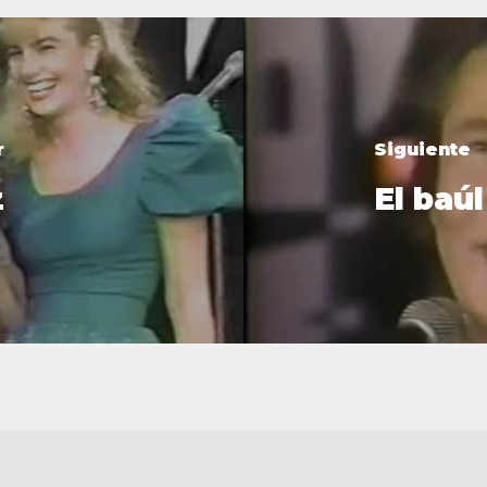
r
Siguiente
z
El baúl