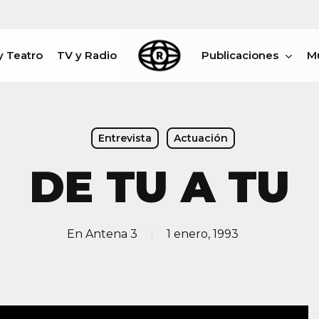
y Teatro
TV y Radio
Publicaciones
M
rar
Entrevista
Actuación
DE TU A TU
En
Antena 3
1 enero, 1993