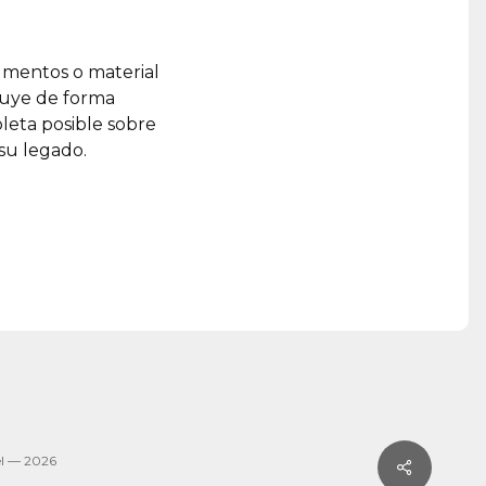
umentos o material
ruye de forma
leta posible sobre
 su legado.
l — 2026
Share