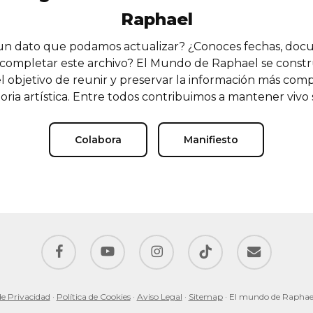
Raphael
n dato que podamos actualizar? ¿Conoces fechas, doc
completar este archivo? El Mundo de Raphael se const
l objetivo de reunir y preservar la información más comp
oria artística. Entre todos contribuimos a mantener vivo
Colabora
Manifiesto
facebook
youtube
instagram
tiktok
email
de Privacidad
·
Política de Cookies
·
Aviso Legal
·
Sitemap
· El mundo de Raphae