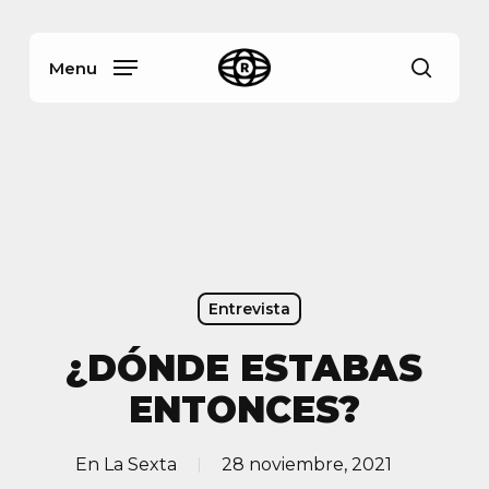
Skip
Menu
to
main
Menu
busca
content
Entrevista
¿DÓNDE ESTABAS
ENTONCES?
En
La Sexta
28 noviembre, 2021