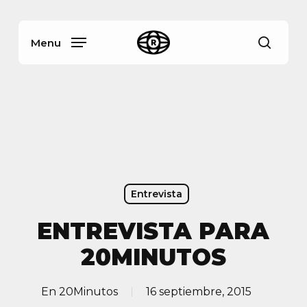
Skip
Menu
to
main
Menu
busca
content
Entrevista
ENTREVISTA PARA
20MINUTOS
En
20Minutos
16 septiembre, 2015