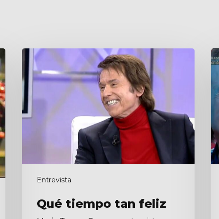
Qué
El
tiempo
h
tan
3.
feliz
Entrevista
Qué tiempo tan feliz