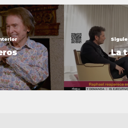
nterior
Siguie
eros
La 