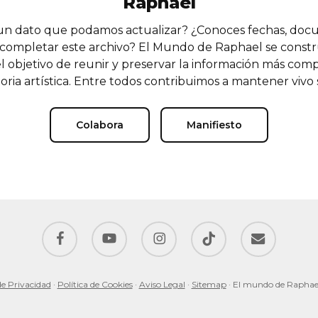
Raphael
n dato que podamos actualizar? ¿Conoces fechas, doc
completar este archivo? El Mundo de Raphael se const
l objetivo de reunir y preservar la información más comp
oria artística. Entre todos contribuimos a mantener vivo
Colabora
Manifiesto
facebook
youtube
instagram
tiktok
email
de Privacidad
·
Política de Cookies
·
Aviso Legal
·
Sitemap
· El mundo de Raphae