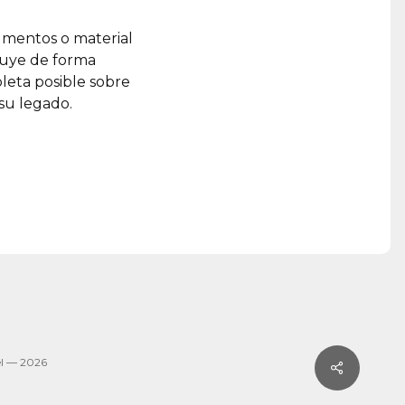
umentos o material
ruye de forma
leta posible sobre
 su legado.
l — 2026
Share