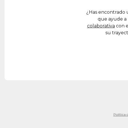
¿Has encontrado u
que ayude a 
colaborativa
con e
su trayect
Política 