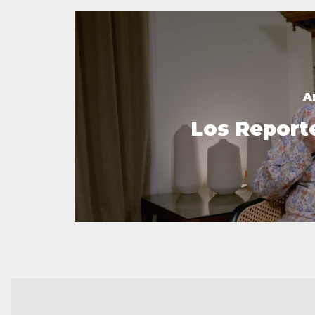
A
Los Report