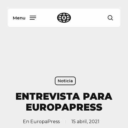
Skip
Menu
to
main
Menu
busca
content
Noticia
ENTREVISTA PARA
EUROPAPRESS
En
EuropaPress
15 abril, 2021