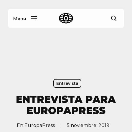
Skip
Menu
to
main
Menu
busca
content
Entrevista
ENTREVISTA PARA
EUROPAPRESS
En
EuropaPress
5 noviembre, 2019