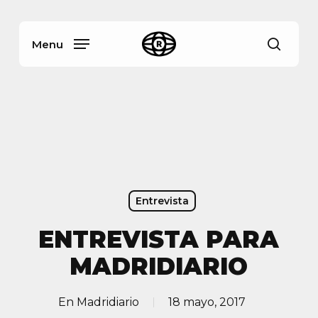
Skip
Menu
to
main
Menu
busca
content
Entrevista
ENTREVISTA PARA
MADRIDIARIO
En
Madridiario
18 mayo, 2017