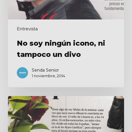
Entrevista
No soy ningún icono, ni
tampoco un divo
Senda Senior
1 noviembre, 2014
Ivanka
Trump
era
una
fanática