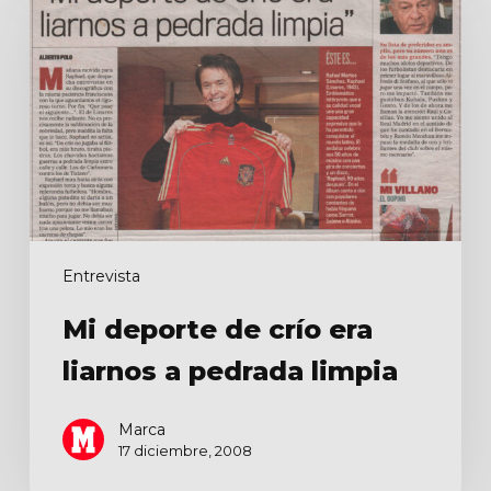
de
crío
era
liarnos
a
pedrada
limpia
Entrevista
Mi deporte de crío era
liarnos a pedrada limpia
Marca
17 diciembre, 2008