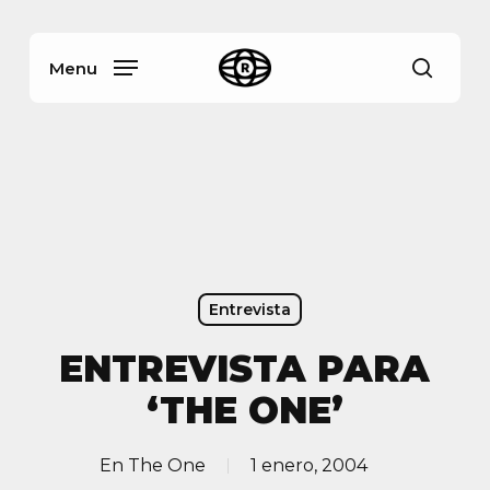
Skip
Menu
to
main
Menu
busca
content
Entrevista
ENTREVISTA PARA
‘THE ONE’
En
The One
1 enero, 2004