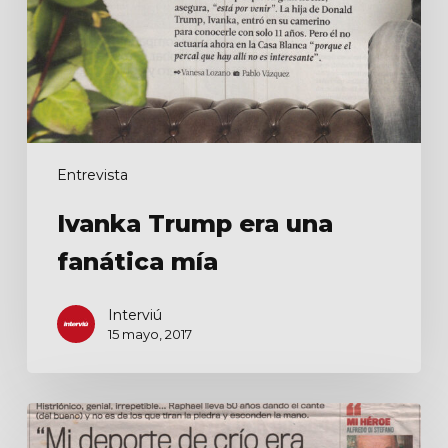
mía
Entrevista
Ivanka Trump era una
fanática mía
Interviú
15 mayo, 2017
Mi
deporte