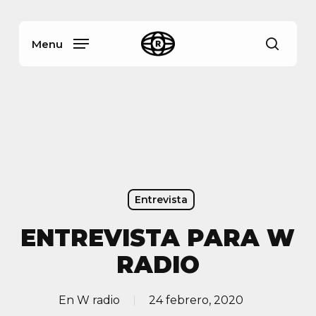
Skip
Menu
to
main
Menu
busca
content
Entrevista
ENTREVISTA PARA W
RADIO
En
W radio
24 febrero, 2020