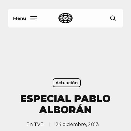
Skip
Menu
to
main
Menu
busca
content
Actuación
ESPECIAL PABLO
ALBORÁN
En
TVE
24 diciembre, 2013