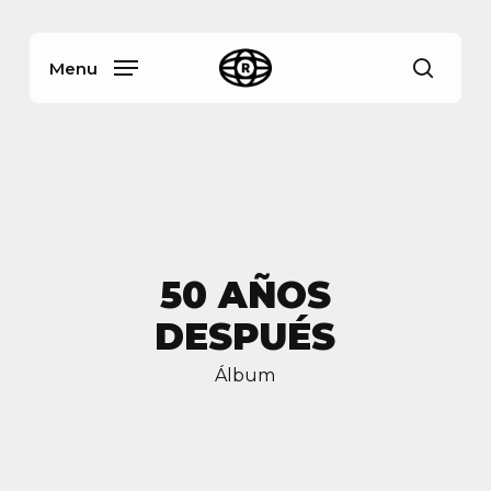
Skip
Menu
to
main
Menu
busca
content
50 AÑOS
DESPUÉS
Álbum