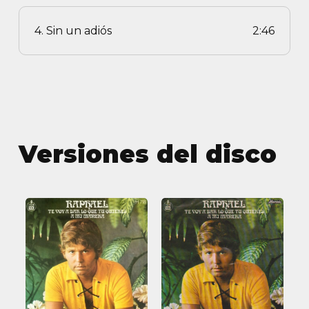
4. Sin un adiós
2:46
Versiones del disco
Te
Te
voy
voy
a
a
dar
dar
lo
lo
que
que
tú
tú