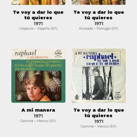
quieres
quieres
Te voy a dar lo que
Te voy a dar lo que
tú quieres
tú quieres
1971
1971
Hispavox – España (EP)
Alvorada – Portugal (EP)
A
Te
mi
voy
manera
a
dar
lo
que
tú
quieres
A mi manera
Te voy a dar lo que
tú quieres
1971
Gamma – México (EP)
1971
Gamma – México (EP)