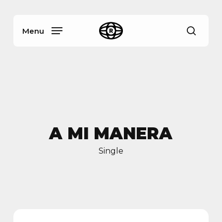
Skip
Menu
to
main
Menu
busca
content
A MI MANERA
Single