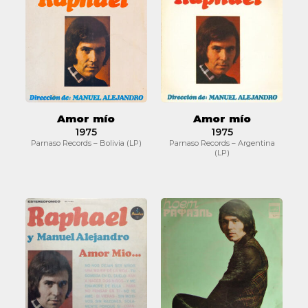
mío
mío
Amor mío
Amor mío
1975
1975
Parnaso Records – Bolivia (LP)
Parnaso Records – Argentina
(LP)
Amor
Моя
mío
Любовь