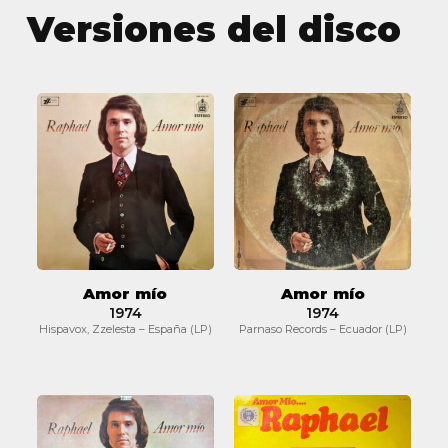
Versiones del disco
Amor
Amor
mío
mío
Amor mío
Amor mío
1974
1974
Hispavox, Zzelesta – España (LP)
Parnaso Records – Ecuador (LP)
Amor
Amor
mío
mío