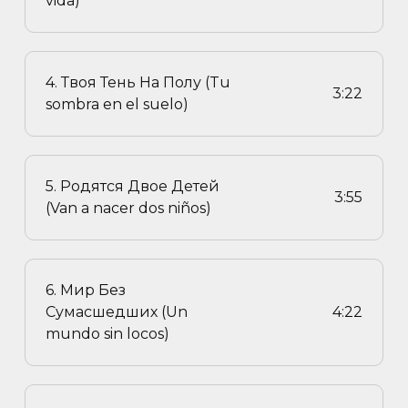
vida)
4. Твоя Тень На Полу (Tu
3:22
sombra en el suelo)
5. Родятся Двое Детей
3:55
(Van a nacer dos niños)
6. Мир Без
Сумасшедших (Un
4:22
mundo sin locos)