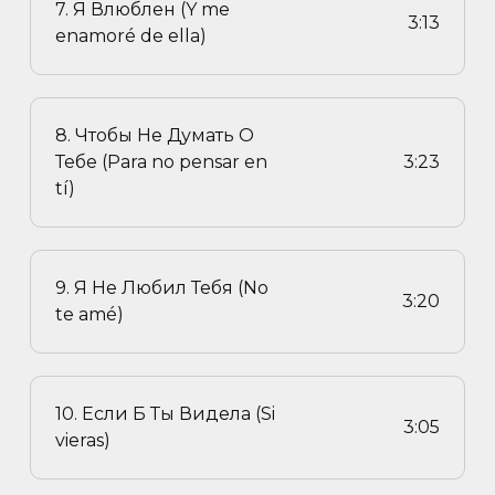
7. Я Влюблен (Y me
3:13
enamoré de ella)
8. Чтобы Не Думать О
Тебе (Para no pensar en
3:23
tí)
9. Я Не Любил Тебя (No
3:20
te amé)
10. Если Б Ты Видела (Si
3:05
vieras)