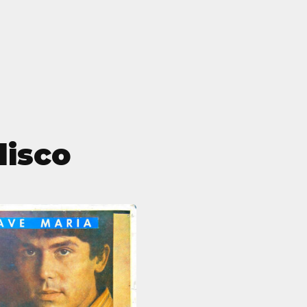
disco
Ave
María