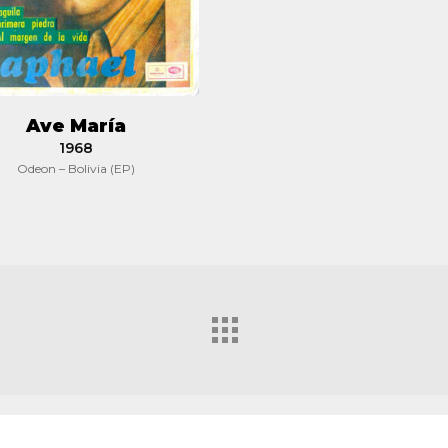
Ave María
1968
Odeon – Bolivia (EP)