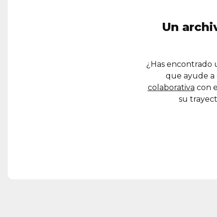
Un archi
¿Has encontrado u
que ayude a 
colaborativa
con e
su trayect