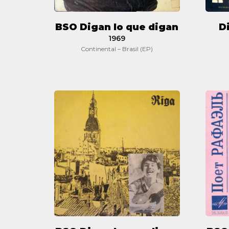
BSO Digan lo que digan
D
1969
Continental – Brasil (EP)
BSO
Digan
lo
que
digan