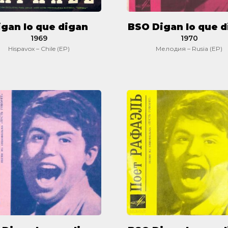
igan lo que digan
BSO Digan lo que 
1969
1970
Hispavox – Chile (EP)
Мелодия – Rusia (EP)
BSO
BSO
Digan
Digan
lo
lo
que
que
digan
digan