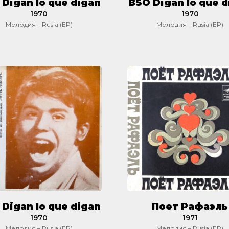
Digan lo que digan
BSO Digan lo que 
1970
1970
Мелодия – Rusia (EP)
Мелодия – Rusia (EP)
BSO
Поет
Digan
Рафаэль
lo
que
digan
Digan lo que digan
Поет Рафаэль
1970
1971
Мелодия – Rusia (EP)
Мелодия – Rusia (EP)