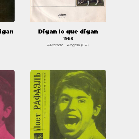
digan
Digan lo que digan
1969
Alvorada – Angola (EP)
BSO
Digan
lo
que
digan