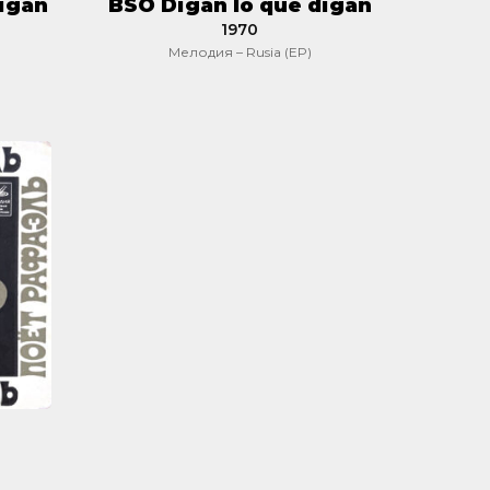
digan
BSO Digan lo que digan
1970
Мелодия – Rusia (EP)