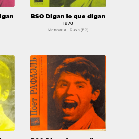
digan
BSO Digan lo que digan
1970
Мелодия – Rusia (EP)
BSO
Digan
lo
que
digan