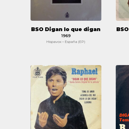
BSO Digan lo que digan
BSO 
1969
Hispavox – España (EP)
BSO
Digan
lo
que
digan