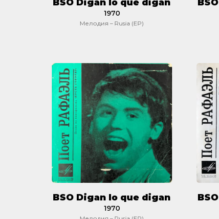
BSO Digan lo que digan
BSO 
1970
Мелодия – Rusia (EP)
BSO
Digan
lo
que
digan
BSO Digan lo que digan
BSO 
1970
Мелодия – Rusia (EP)