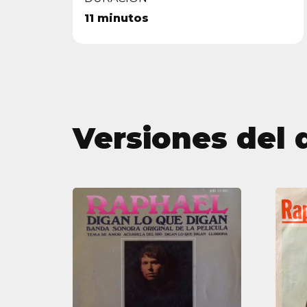
11 minutos
Versiones del 
BSO
Digan
lo
que
digan