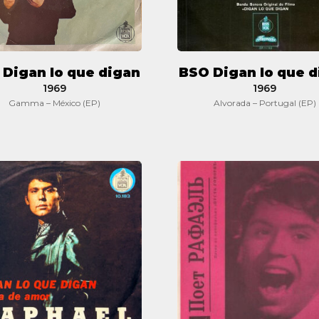
Digan lo que digan
BSO Digan lo que 
1969
1969
Gamma – México (EP)
Alvorada – Portugal (EP)
Digan
BSO
lo
Digan
que
lo
digan
que
digan