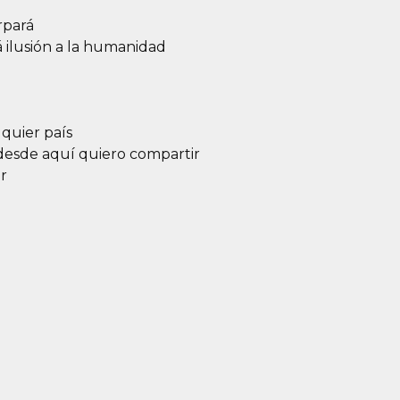
rpará
á ilusión a la humanidad
lquier país
 desde aquí quiero compartir
r