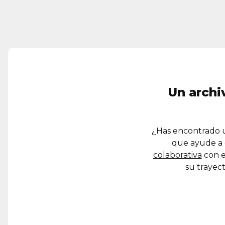
Un archi
¿Has encontrado u
que ayude a 
colaborativa
con e
su trayect