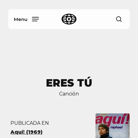
Skip
Menu
to
main
Menu
busca
content
ERES TÚ
Canción
PUBLICADA EN
Aquí! (1969)