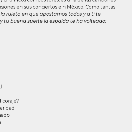
iones en sus conciertos e n México. Como tantas
 la ruleta en que apostamos todos y a ti te
y tu buena suerte la espalda te ha volteado:
d
l coraje?
aridad
mado
s