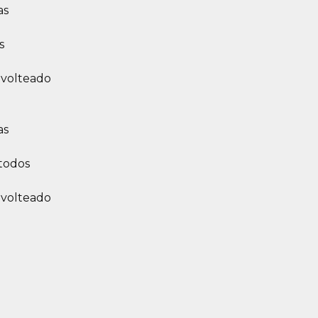
as
s
 volteado
as
 todos
 volteado