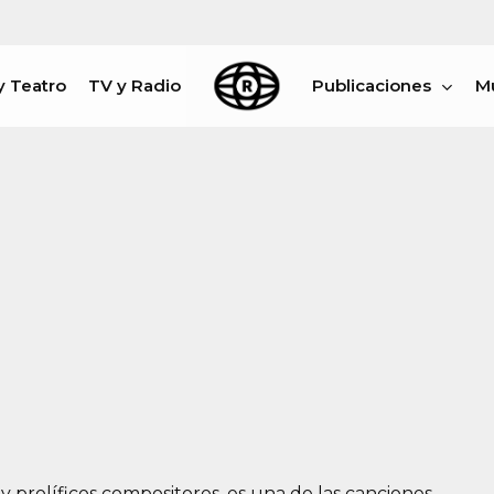
y Teatro
TV y Radio
Publicaciones
M
rar
 prolíficos compositores, es una de las canciones