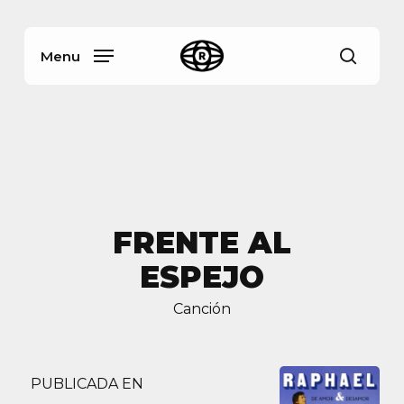
Skip
Menu
to
main
Menu
busca
content
FRENTE AL
ESPEJO
Canción
PUBLICADA EN