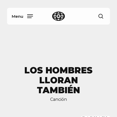
Skip
Menu
to
main
Menu
busca
content
LOS HOMBRES
LLORAN
TAMBIÉN
Canción