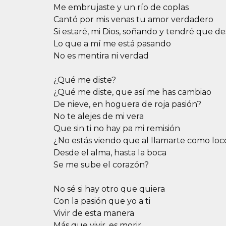
Me embrujaste y un río de coplas
Cantó por mis venas tu amor verdadero
Si estaré, mi Dios, soñando y tendré que d
Lo que a mí me está pasando
No es mentira ni verdad
¿Qué me diste?
¿Qué me diste, que así me has cambiao
De nieve, en hoguera de roja pasión?
No te alejes de mi vera
Que sin ti no hay pa mi remisión
¿No estás viendo que al llamarte como loc
Desde el alma, hasta la boca
Se me sube el corazón?
No sé si hay otro que quiera
Con la pasión que yo a ti
Vivir de esta manera
Más que vivir, es morir