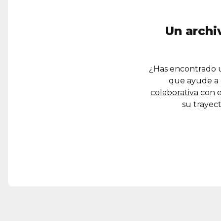
Un archi
¿Has encontrado u
que ayude a 
colaborativa
con e
su trayect