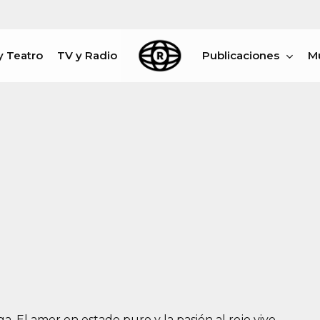
y Teatro
TV y Radio
Publicaciones
M
rar
 El amor en estado puro y la pasión al rojo vivo.