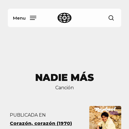
Skip
Menu
to
main
Menu
busca
content
NADIE MÁS
Canción
PUBLICADA EN
Corazón, corazón (1970)