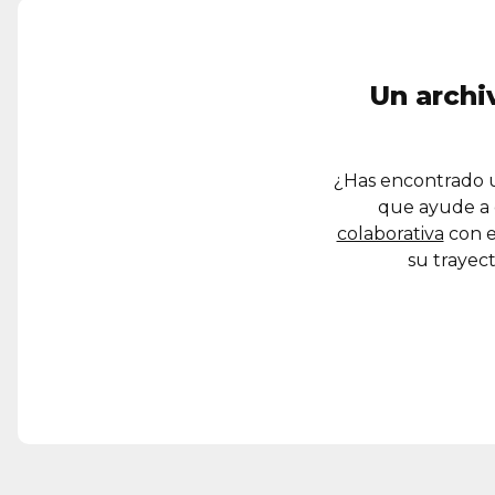
Un archi
¿Has encontrado u
que ayude a 
colaborativa
con e
su trayect