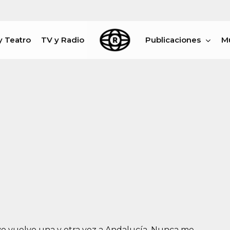
y Teatro
TV y Radio
Publicaciones
M
rar
 yo vuelvo una y otra vez a Andalucía. Nunca me