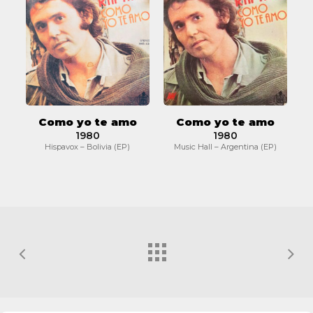
yo
yo
te
te
amo
amo
Como yo te amo
Como yo te amo
1980
1980
Hispavox – Bolivia (EP)
Music Hall – Argentina (EP)