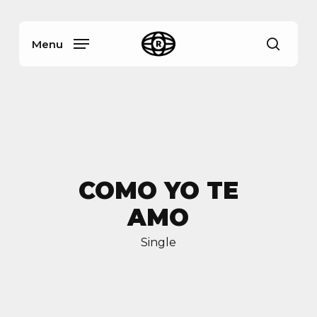
Skip
Menu
to
main
Menu
busca
content
COMO YO TE
AMO
Single