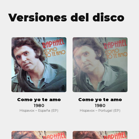
Versiones del disco
Como
Como
yo
yo
te
te
amo
amo
Como yo te amo
Como yo te amo
1980
1980
Hispavox – España (EP)
Hispavox – Portugal (EP)
Como
Como