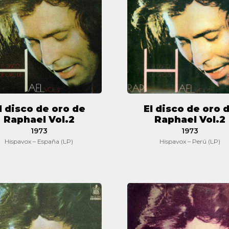
oro
oro
de
de
Raphael
Raphael
Vol.2
Vol.2
l disco de oro de
El disco de oro 
Raphael Vol.2
Raphael Vol.2
1973
1973
Hispavox – España (LP)
Hispavox – Perú (LP)
Lo
El
mejor
disco
de
de
Raphael
oro