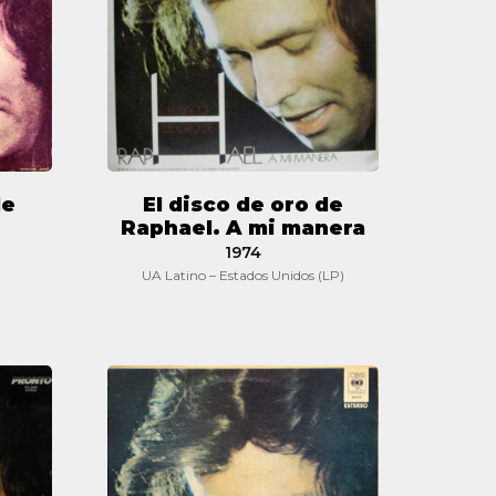
de
Raphael.
A
mi
manera
de
El disco de oro de
Raphael. A mi manera
1974
UA Latino – Estados Unidos (LP)
El
disco
de
oro
de