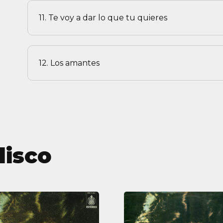
11. Te voy a dar lo que tu quieres
12. Los amantes
disco
El
El
disco
disco
de
de