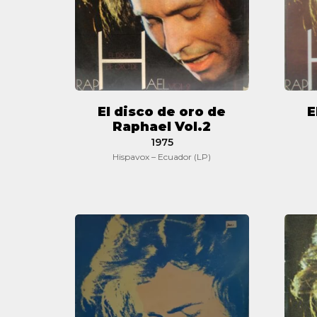
Raphael
Vol.2
El disco de oro de
E
Raphael Vol.2
1975
Hispavox – Ecuador (LP)
O
disco
de
ouro
de
Raphael