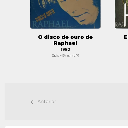
O disco de ouro de
E
Raphael
1982
Epic – Brasil (LP)
Anterior