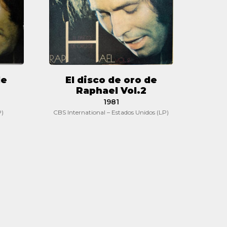
Raphael
Vol.2
de
El disco de oro de
Raphael Vol.2
1981
P)
CBS International – Estados Unidos (LP)