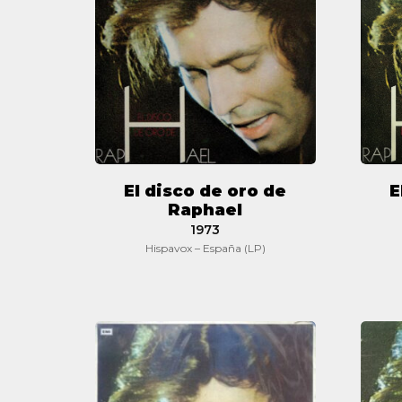
oro
de
Raphael
El disco de oro de
E
Raphael
1973
Hispavox – España (LP)
El
disco
de
oro