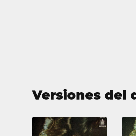
Versiones del 
El
disco
de