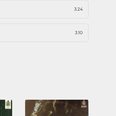
3:24
3:10
Lo
mejor
de