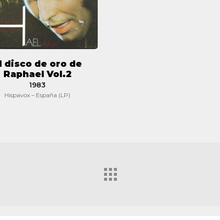
Vol.2
l disco de oro de
Raphael Vol.2
1983
Hispavox – España (LP)