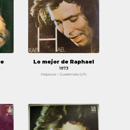
Raphael
de
Lo mejor de Raphael
1973
Hispavox – Guatemala (LP)
El
disco
de
oro