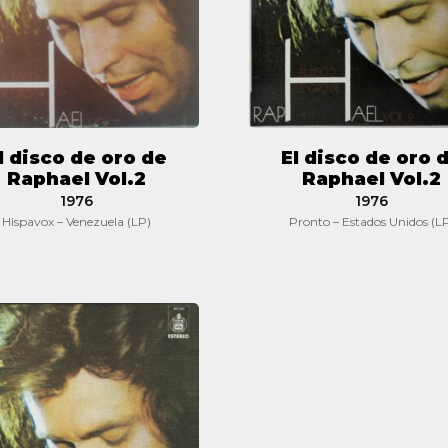
Raphael
Raphael
Vol.2
Vol.2
l disco de oro de
El disco de oro 
Raphael Vol.2
Raphael Vol.2
1976
1976
Hispavox – Venezuela (LP)
Pronto – Estados Unidos (L
El
disco
de
oro
de
Raphael