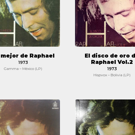
de
Raphael
Vol.2
 mejor de Raphael
El disco de oro 
Raphael Vol.2
1973
1973
Gamma – México (LP)
Hispvox – Bolivia (LP)
El
El
disco
disco
de
de
oro
oro
de
de