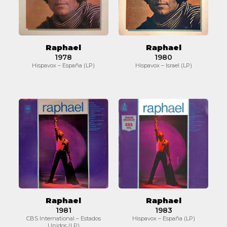
Raphael
Raphael
1978
1980
Hispavox – España (LP)
Hispavox – Israel (LP)
Raphael
Raphael
Raphael
Raphael
1981
1983
CBS International – Estados
Hispavox – España (LP)
Unidos (LP)