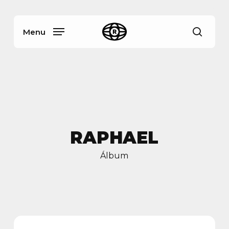
Skip
Menu
to
main
Menu
busca
content
RAPHAEL
Álbum