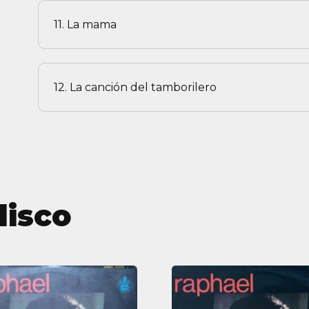
11. La mama
12. La canción del tamborilero
disco
Raphael
Raphael