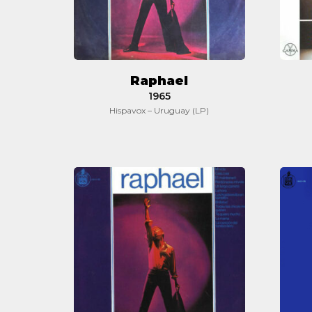
Raphael
1965
Hispavox – Uruguay (LP)
Raphael