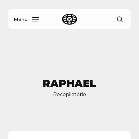
Skip
Menu
to
main
Menu
busca
content
RAPHAEL
Recopilatorio