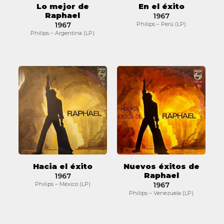
Lo mejor de
En el éxito
Raphael
1967
1967
Philips – Perú (LP)
Philips – Argentina (LP)
Hacia
Nuevos
el
éxitos
éxito
de
Raphael
Hacia el éxito
Nuevos éxitos de
Raphael
1967
Philips – México (LP)
1967
Philips – Venezuela (LP)