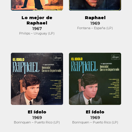
Lo mejor de
Raphael
Raphael
1969
1967
Fontana – España (LP)
Philips – Uruguay (LP)
El
El
ídolo
ídolo
El ídolo
El ídolo
1969
1969
Borinquen – Puerto Rico (LP)
Borinquen – Puerto Rico (LP)