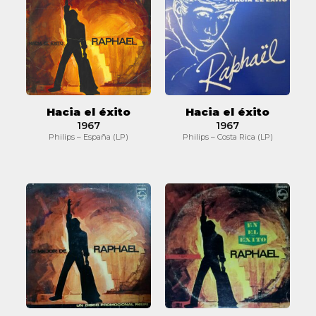
éxito
éxito
Hacia el éxito
Hacia el éxito
1967
1967
Philips – España (LP)
Philips – Costa Rica (LP)
Lo
En
mejor
el
de
éxito
Raphael