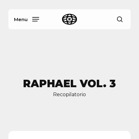
Skip
Menu
to
main
Menu
busca
content
RAPHAEL VOL. 3
Recopilatorio