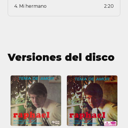
4. Mi hermano
2:20
Versiones del disco
Tema
Tema
de
de
amor
amor