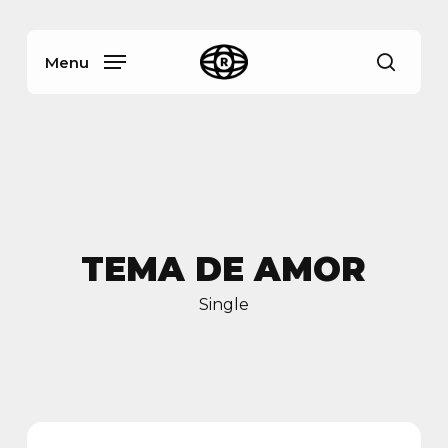
Skip
Menu
to
main
Menu
busca
content
TEMA DE AMOR
Single