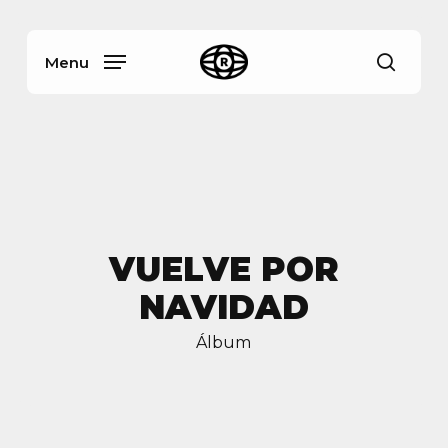
Skip
Menu
to
main
Menu
busca
content
VUELVE POR
NAVIDAD
Álbum